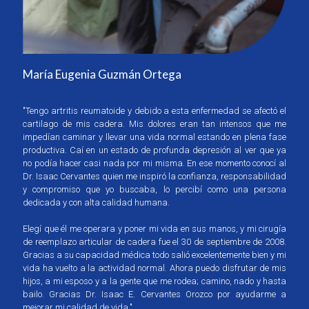
María Eugenia Guzmán Ortega
"Tengo artritis reumatoide y debido a esta enfermedad se afectó el
cartilago de mis cadera. Mis dolores eran tan intensos que me
impedían caminar y llevar una vida normal estando en plena fase
productiva. Caí en un estado de profunda depresión al ver que ya
no podía hacer casi nada por mi misma. En ese momento conocí al
Dr. Isaac Cervantes quien me inspiró la confianza, responsabilidad
y compromiso que yo buscaba, lo percibí como una persona
dedicada y con alta calidad humana.
Elegí que él me operara y poner mi vida en sus manos, y mi cirugía
de reemplazo articular de cadera fue el 30 de septiembre de 2008.
Gracias a su capacidad médica todo salió excelentemente bien y mi
vida ha vuelto a la actividad normal. Ahora puedo disfrutar de mis
hijos, a mi esposo y a la gente que me rodea; camino, nado y hasta
bailo. Gracias Dr. Isaac E. Cervantes Orozco por ayudarme a
mejorar mi calidad de vida."