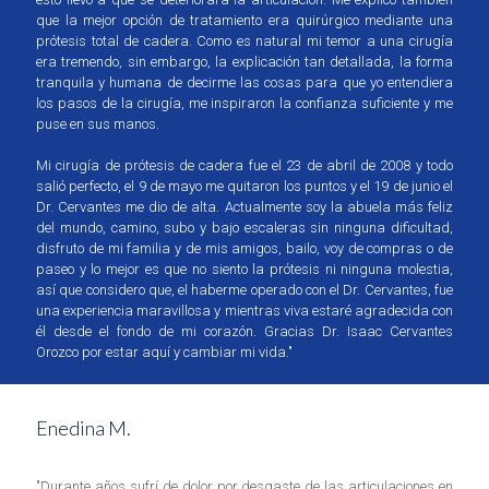
que la mejor opción de tratamiento era quirúrgico mediante una
prótesis total de cadera. Como es natural mi temor a una cirugía
era tremendo, sin embargo, la explicación tan detallada, la forma
tranquila y humana de decirme las cosas para que yo entendiera
los pasos de la cirugía, me inspiraron la confianza suficiente y me
puse en sus manos.
Mi cirugía de prótesis de cadera fue el 23 de abril de 2008 y todo
salió perfecto, el 9 de mayo me quitaron los puntos y el 19 de junio el
Dr. Cervantes me dio de alta. Actualmente soy la abuela más feliz
del mundo, camino, subo y bajo escaleras sin ninguna dificultad,
disfruto de mi familia y de mis amigos, bailo, voy de compras o de
paseo y lo mejor es que no siento la prótesis ni ninguna molestia,
así que considero que, el haberme operado con el Dr. Cervantes, fue
una experiencia maravillosa y mientras viva estaré agradecida con
él desde el fondo de mi corazón. Gracias Dr. Isaac Cervantes
Orozco por estar aquí y cambiar mi vida."
Enedina M.
"Durante años sufrí de dolor por desgaste de las articulaciones en