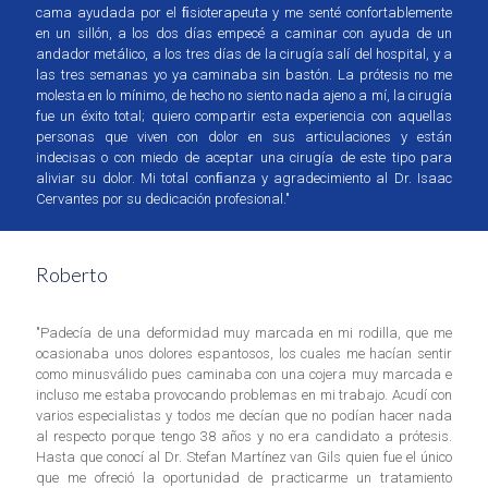
cama ayudada por el ﬁsioterapeuta y me senté confortablemente
en un sillón, a los dos días empecé a caminar con ayuda de un
andador metálico, a los tres días de la cirugía salí del hospital, y a
las tres semanas yo ya caminaba sin bastón. La prótesis no me
molesta en lo mínimo, de hecho no siento nada ajeno a mí, la cirugía
fue un éxito total; quiero compartir esta experiencia con aquellas
personas que viven con dolor en sus articulaciones y están
indecisas o con miedo de aceptar una cirugía de este tipo para
aliviar su dolor. Mi total conﬁanza y agradecimiento al Dr. Isaac
Cervantes por su dedicación profesional."
Roberto
"Padecía de una deformidad muy marcada en mi rodilla, que me
ocasionaba unos dolores espantosos, los cuales me hacían sentir
como minusválido pues caminaba con una cojera muy marcada e
incluso me estaba provocando problemas en mi trabajo. Acudí con
varios especialistas y todos me decían que no podían hacer nada
al respecto porque tengo 38 años y no era candidato a prótesis.
Hasta que conocí al Dr. Stefan Martínez van Gils quien fue el único
que me ofreció la oportunidad de practicarme un tratamiento