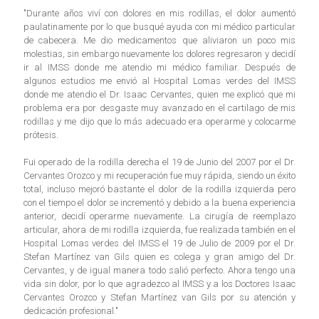
"Durante años viví con dolores en mis rodillas, el dolor aumentó
paulatinamente por lo que busqué ayuda con mi médico particular
de cabecera. Me dio medicamentos que aliviaron un poco mis
molestias, sin embargo nuevamente los dolores regresaron y decidí
ir al IMSS donde me atendio mi médico familiar. Después de
algunos estudios me envió al Hospital Lomas verdes del IMSS
donde me atendio el Dr. Isaac Cervantes, quien me explicó que mi
problema era por desgaste muy avanzado en el cartilago de mis
rodillas y me dijo que lo más adecuado era operarme y colocarme
prótesis.
Fui operado de la rodilla derecha el 19 de Junio del 2007 por el Dr.
Cervantes Orozco y mi recuperación fue muy rápida, siendo un éxito
total, incluso mejoró bastante el dolor de la rodilla izquierda pero
con el tiempo el dolor se incrementó y debido a la buena experiencia
anterior, decidí operarme nuevamente. La cirugía de reemplazo
articular, ahora de mi rodilla izquierda, fue realizada también en el
Hospital Lomas verdes del IMSS el 19 de Julio de 2009 por el Dr.
Stefan Martínez van Gils quien es colega y gran amigo del Dr.
Cervantes, y de igual manera todo salió perfecto. Ahora tengo una
vida sin dolor, por lo que agradezco al IMSS y a los Doctores Isaac
Cervantes Orozco y Stefan Martínez van Gils por su atención y
dedicación profesional."