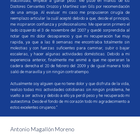
inactividad, empecé a ganar peso. Me puse en manos de los
Doctores Cervantes Orozco y Martínez van Gils por recomendación
de una amiga. Al evaluar mi caso me propusieron cirugía de
reemplazo articular la cuál acepté debido a que, desde el principio,
me inspiraron confianza y profesionalismo. Me operaron primero el
lado izquierdo el 3 de noviembre del 2007 y quedé sorprendida al
notar que mi dolor desaparecio y que mi recuperación fue muy
rapida, ya que a las 8 semanas me encontraba totalmente sin
molestias y con fuerzas suficientes para caminar, subir o bajar
escaleras, y hacer algunas actividades domésticas. Debido a mi
experiencia anterior, finalmente me animé a que me operaran la
cadera derecha el 20 de febrero del 2009 y de igual manera todo
salió de maravilla y sin ningún contratiempo.
Actualmente soy alguien que no tiene dolor y que disfruta de la vida,
realizo todas mis actividades cotidianas sin ningún problema, he
vuelto a ser activa y debido a ello ya perdí peso y he recuperado mi
autoestima. Desde el fondo de mi corazón todo mi agradecimiento a
estos excelentes cirujanos."
Antonio Magallón Moreno