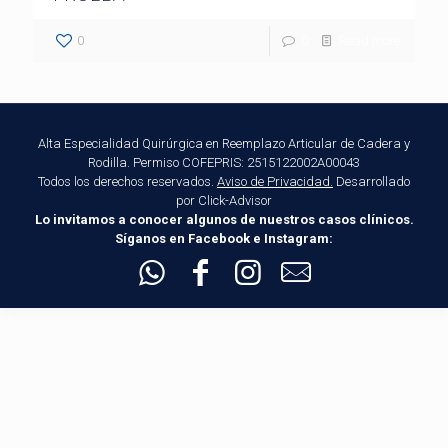
0
0
Read more
Alta Especialidad Quirúrgica en Reemplazo Articular de Cadera y
Rodilla. Permiso COFEPRIS: 2515122002A00043
Todos los derechos reservados.
Aviso de Privacidad.
Desarrollado
por Click-Advisor
Lo invitamos a conocer algunos de nuestros casos clínicos.
Síganos en Facebook e Instagram: