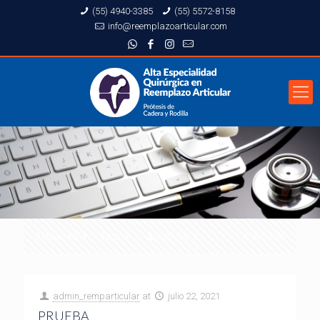
(55) 4940-3385
(55) 5572-8158
info@reemplazoarticular.com
Categories
Tags
Authors
Show all
admin_remparticular
at
julio 22, 2021
PRUEBA