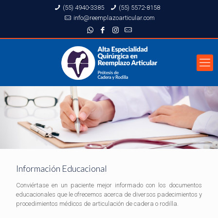
(55) 4940-3385
(55) 5572-8158
info@reemplazoarticular.com
Información Educacional
Conviértase en un paciente mejor informado con los documentos
educacionales que le ofrecemos acerca de diversos padecimientos y
procedimientos médicos de articulación de cadera o rodilla.